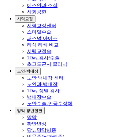
에스안과 소식
사회공헌
시력교정
시력교정센터
스마일수술
퍼스널 아이즈
라식 라섹 비교
시력교정술
1Day 검사/수술
초고도근시 클리닉
노안·백내장
노안 백내장 센터
노안과 백내장
1Day 정밀 검사
백내장수술
노안수술-인공수정체
망막·황반질환
망막
황반변성
당뇨망막병증
비문증(날파리증)