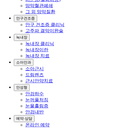
망막혈관폐쇄
그 외 망막질환
안구건조증
안구 건조증 클리닉
고주파 결막이완술
녹내장
녹내장 클리닉
녹내장이란
녹내장 치료
소아안과
소아근시
드림렌즈
근시안약치료
안성형
안검하수
눈꺼풀처짐
눈물흘림증
안검내반
예약·상담
온라인 예약