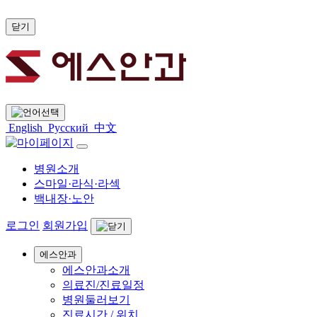
닫기
English
Русский
中文
병원소개
스마일·라식·라섹
백내장·노안
로그인
회원가입
에스안과
에스안과소개
의료진/진료일정
병원둘러보기
진료시간 / 위치