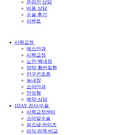
온라인 상담
비용 상담
수술 후기
이벤트
시력교정
에스안과
시력교정
노안·백내장
망막·황반질환
안구건조증
녹내장
소아안과
안성형
예약·상담
1DAY 검사/수술
시력교정센터
스마일수술
퍼스널 아이즈
라식 라섹 비교