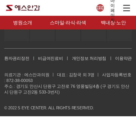
에스안과 SNS
병원소개
스마일·라식·라섹
백내장·노안
환자권리장전
ㅣ
비급여진료비
ㅣ
개인정보 처리방침
ㅣ
이용약관
의료기관 : 에스안과의원
ㅣ
대표 : 김창국 외 3명
ㅣ
사업자등록번호
: 872-38-00053
주소 : 경기도 안산시 단원구 고잔로 76 영풍빌딩4층 (구 경기도 안산
시 단원구 고잔2동 533-3번지)
© 2022 S EYE CENTER. ALL RIGHTS RESERVED.