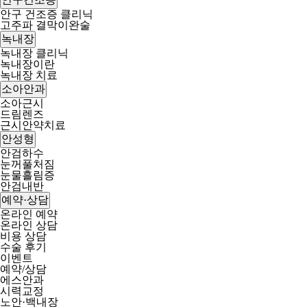
안구 건조증 클리닉
고주파 결막이완술
녹내장
녹내장 클리닉
녹내장이란
녹내장 치료
소아안과
소아근시
드림렌즈
근시안약치료
안성형
안검하수
눈꺼풀처짐
눈물흘림증
안검내반
예약·상담
온라인 예약
온라인 상담
비용 상담
수술 후기
이벤트
예약/상담
에스안과
시력교정
노안·백내장