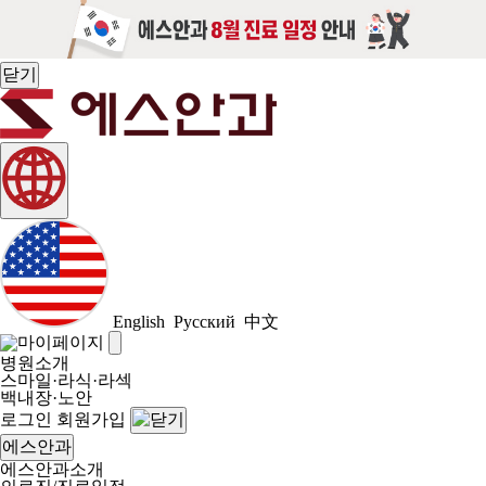
닫기
English
Русский
中文
병원소개
스마일·라식·라섹
백내장·노안
로그인
회원가입
에스안과
에스안과소개