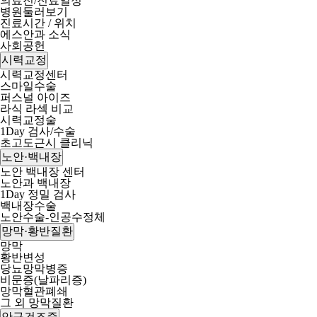
의료진/진료일정
병원둘러보기
진료시간 / 위치
에스안과 소식
사회공헌
시력교정
시력교정센터
스마일수술
퍼스널 아이즈
라식 라섹 비교
시력교정술
1Day 검사/수술
초고도근시 클리닉
노안·백내장
노안 백내장 센터
노안과 백내장
1Day 정밀 검사
백내장수술
노안수술-인공수정체
망막·황반질환
망막
황반변성
당뇨망막병증
비문증(날파리증)
망막혈관폐쇄
그 외 망막질환
안구건조증