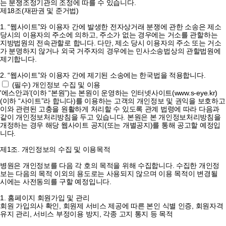
는 분쟁조정기관의 조정에 따를 수 있습니다.
제18조(재판권 및 준거법)
1. “웹사이트”와 이용자 간에 발생한 전자상거래 분쟁에 관한 소송은 제소
당시의 이용자의 주소에 의하고, 주소가 없는 경우에는 거소를 관할하는
지방법원의 전속관할로 합니다. 다만, 제소 당시 이용자의 주소 또는 거소
가 분명하지 않거나 외국 거주자의 경우에는 민사소송법상의 관할법원에
제기합니다.
2. “웹사이트”와 이용자 간에 제기된 소송에는 한국법을 적용합니다.
(필수) 개인정보 수집 및 이용
'에스안과'(이하 “본원”)는 본원이 운영하는 인터넷사이트(www.s-eye.kr)
(이하 “사이트”라 합니다)를 이용하는 고객의 개인정보 및 권익을 보호하고
이와 관련된 고충을 원활하게 처리할 수 있도록 관계 법령에 따라 다음과
같이 개인정보처리방침을 두고 있습니다. 본원은 본 개인정보처리방침을
개정하는 경우 해당 웹사이트 공지(또는 개별공지)를 통해 공고할 예정입
니다.
제1조. 개인정보의 수집 및 이용목적
병원은 개인정보를 다음 각 호의 목적을 위해 수집합니다. 수집한 개인정
보는 다음의 목적 이외의 용도로는 사용되지 않으며 이용 목적이 변경될
시에는 사전동의를 구할 예정입니다.
1. 홈페이지 회원가입 및 관리
회원 가입의사 확인, 회원제 서비스 제공에 따른 본인 식별 인증, 회원자격
유지 관리, 서비스 부정이용 방지, 각종 고지 통지 등 목적