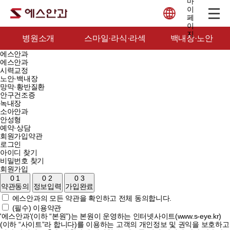
병원소개
스마일·라식·라섹
백내장·노안
에스안과
에스안과
시력교정
노안·백내장
망막·황반질환
안구건조증
녹내장
소아안과
안성형
예약·상담
회원가입약관
로그인
아이디 찾기
비밀번호 찾기
회원가입
0 1
0 2
0 3
약관동의
정보입력
가입완료
에스안과의 모든 약관을 확인하고 전체 동의합니다.
(필수) 이용약관
'에스안과'(이하 “본원”)는 본원이 운영하는 인터넷사이트(www.s-eye.kr)
(이하 “사이트”라 합니다)를 이용하는 고객의 개인정보 및 권익을 보호하고