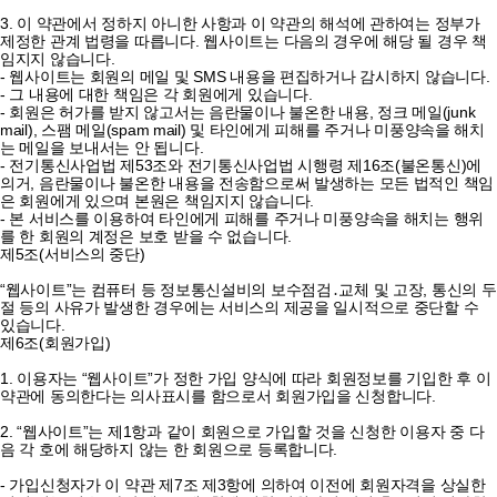
3. 이 약관에서 정하지 아니한 사항과 이 약관의 해석에 관하여는 정부가
제정한 관계 법령을 따릅니다. 웹사이트는 다음의 경우에 해당 될 경우 책
임지지 않습니다.
- 웹사이트는 회원의 메일 및 SMS 내용을 편집하거나 감시하지 않습니다.
- 그 내용에 대한 책임은 각 회원에게 있습니다.
- 회원은 허가를 받지 않고서는 음란물이나 불온한 내용, 정크 메일(junk
mail), 스팸 메일(spam mail) 및 타인에게 피해를 주거나 미풍양속을 해치
는 메일을 보내서는 안 됩니다.
- 전기통신사업법 제53조와 전기통신사업법 시행령 제16조(불온통신)에
의거, 음란물이나 불온한 내용을 전송함으로써 발생하는 모든 법적인 책임
은 회원에게 있으며 본원은 책임지지 않습니다.
- 본 서비스를 이용하여 타인에게 피해를 주거나 미풍양속을 해치는 행위
를 한 회원의 계정은 보호 받을 수 없습니다.
제5조(서비스의 중단)
“웹사이트”는 컴퓨터 등 정보통신설비의 보수점검․교체 및 고장, 통신의 두
절 등의 사유가 발생한 경우에는 서비스의 제공을 일시적으로 중단할 수
있습니다.
제6조(회원가입)
1. 이용자는 “웹사이트”가 정한 가입 양식에 따라 회원정보를 기입한 후 이
약관에 동의한다는 의사표시를 함으로서 회원가입을 신청합니다.
2. “웹사이트”는 제1항과 같이 회원으로 가입할 것을 신청한 이용자 중 다
음 각 호에 해당하지 않는 한 회원으로 등록합니다.
- 가입신청자가 이 약관 제7조 제3항에 의하여 이전에 회원자격을 상실한