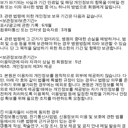
보가 파기되는 사실과 기간 만료일 및 해당 개인정보의 항목을 이메일·전
화 또는 이와 유사한 방법 중 어느 하나의 방법으로 회원에게 알립니다.
3. 관련 법령에 의한 개인정보 보유 기간은 다음과 같습니다.
<보관정보/보존기간>
표시/광고에 관한 기록 : 6개월
컴퓨터통신 또는 인터넷 접속자료 : 3개월
4. 관련 법령에 그 근거가 없더라도, 병원의 중대한 손실을 예방하거나, 범
죄 및 소송 등을 위해 보관해야 하는 경우 병원방침에 따라 보관할 수 있습
니다. 단 그 목적을 달성하기 위한 최소한의 기간 및 항목만 보관합니다.
<보관정보/보존기간>
이용약관에 따라 자격이 상실 된 회원정보 : 5년
제4조. 개인정보의 제3자 제공
1. 본원은 이용자의 개인정보를 원칙적으로 외부에 제공하지 않습니다. 다
만, 아래 각 호와 같이 법률에 특별한 규정이 있는 경우나 법령상 의무를 준
수하기 위해 불가피한 경우에는 예외로 합니다. 본원은 개인정보를 목적
외로 제3자에게 제공할 때에는 개인정보를 제공받는 자가 개인정보를 안
전하게 처리하도록 이용목적, 이용방법 등에 일정한 제한을 가하거나 안정
성 확보를 위해 필요한 조치를 마련하도록 요청합니다.
① 이용자들이 사전에 동의한 경우
②정보통신망법, 전기통신사업법, 신용정보의 이용 및 보호에 관한 법률
등에서의 다른 법령에 근거규정이 있는 경우
③통계 작성, 학술연구, 시장 조사, 정보 제공 및 공지 안내 메일 발송의 경