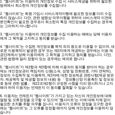
1. “웹사이트”는 이용자의 개인정보 수집 시 서비스제공을 위하여 필요한
범위에서 최소한의 개인정보를 수집합니다.
2. “웹사이트”는 회원 가입시 서비스계약이행에 필요한 정보를 미리 수집
하지 않습니다. 다만, 관련 법령상 의무이행을 위하여 서비스계약 이전에
본인확인이 필요한 경우로서 최소한의 특정 개인정보를 수집하는 경우에
는 그러하지 아니합니다.
3. “웹사이트”는 이용자의 개인정보를 수집·이용하는 때에는 당해 이용자
에게 그 목적을 고지하고 동의를 받습니다.
4. “웹사이트”는 수집된 개인정보를 목적 외의 용도로 이용할 수 없으며, 새
로운 이용목적이 발생한 경우 또는 제3자에게 제공하는 경우에는 이용·제
공단계에서 당해 이용자에게 그 목적을 고지하고 동의를 받습니다. 다만,
관련 법령에 달리 정함이 있는 경우에는 예외로 합니다.
5. “웹사이트”가 제2항과 제3항에 의해 이용자의 동의를 받아야 하는 경우
에는 개인정보관리 책임자의 신원(소속, 성명 및 전화번호, 기타 연락처),
정보의 수집목적 및 이용목적, 제3자에 대한 정보제공 관련사항(제공 받은
자, 제공목적 및 제공할 정보의 내용) 등 「정보통신망 이용촉진 및 정보보
호 등에 관한 법률」 제22조제2항이 규정한 사항을 미리 명시하거나 고지
해야 하며 이용자는 언제든지 이 동의를 철회할 수 있습니다.
6. 이용자는 언제든지 “웹사이트”가 가지고 있는 자신의 개인정보에 대해
열람 및 오류정정을 요구할 수 있으며 “웹사이트”는 이에 대해 지체 없이
필요한 조치를 취할 의무를 집니다. 이용자가 오류의 정정을 요구한 경우
에는 “웹사이트”는 그 오류를 정정할 때까지 당해 개인정보를 이용하지 않
습니다.