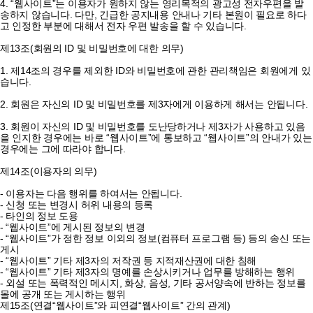
4. “웹사이트”는 이용자가 원하지 않는 영리목적의 광고성 전자우편을 발
송하지 않습니다. 다만, 긴급한 공지내용 안내나 기타 본원이 필요로 하다
고 인정한 부분에 대해서 전자 우편 발송을 할 수 있습니다.
제13조(회원의 ID 및 비밀번호에 대한 의무)
1. 제14조의 경우를 제외한 ID와 비밀번호에 관한 관리책임은 회원에게 있
습니다.
2. 회원은 자신의 ID 및 비밀번호를 제3자에게 이용하게 해서는 안됩니다.
3. 회원이 자신의 ID 및 비밀번호를 도난당하거나 제3자가 사용하고 있음
을 인지한 경우에는 바로 “웹사이트”에 통보하고 “웹사이트”의 안내가 있는
경우에는 그에 따라야 합니다.
제14조(이용자의 의무)
- 이용자는 다음 행위를 하여서는 안됩니다.
- 신청 또는 변경시 허위 내용의 등록
- 타인의 정보 도용
- “웹사이트”에 게시된 정보의 변경
- “웹사이트”가 정한 정보 이외의 정보(컴퓨터 프로그램 등) 등의 송신 또는
게시
- “웹사이트” 기타 제3자의 저작권 등 지적재산권에 대한 침해
- “웹사이트” 기타 제3자의 명예를 손상시키거나 업무를 방해하는 행위
- 외설 또는 폭력적인 메시지, 화상, 음성, 기타 공서양속에 반하는 정보를
몰에 공개 또는 게시하는 행위
제15조(연결“웹사이트”와 피연결“웹사이트” 간의 관계)