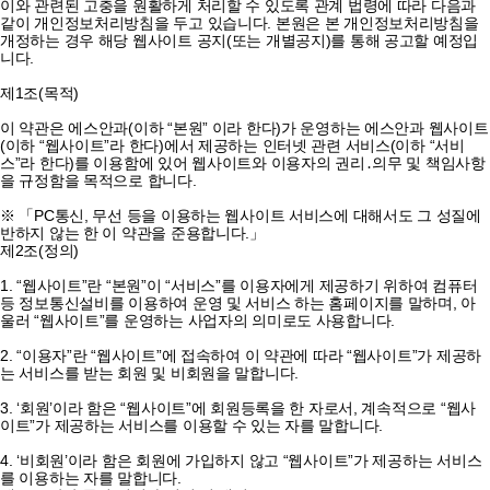
이와 관련된 고충을 원활하게 처리할 수 있도록 관계 법령에 따라 다음과
같이 개인정보처리방침을 두고 있습니다. 본원은 본 개인정보처리방침을
개정하는 경우 해당 웹사이트 공지(또는 개별공지)를 통해 공고할 예정입
니다.
제1조(목적)
이 약관은 에스안과(이하 “본원” 이라 한다)가 운영하는 에스안과 웹사이트
(이하 “웹사이트”라 한다)에서 제공하는 인터넷 관련 서비스(이하 “서비
스”라 한다)를 이용함에 있어 웹사이트와 이용자의 권리․의무 및 책임사항
을 규정함을 목적으로 합니다.
※ 「PC통신, 무선 등을 이용하는 웹사이트 서비스에 대해서도 그 성질에
반하지 않는 한 이 약관을 준용합니다.」
제2조(정의)
1. “웹사이트”란 “본원”이 “서비스”를 이용자에게 제공하기 위하여 컴퓨터
등 정보통신설비를 이용하여 운영 및 서비스 하는 홈페이지를 말하며, 아
울러 “웹사이트”를 운영하는 사업자의 의미로도 사용합니다.
2. “이용자”란 “웹사이트”에 접속하여 이 약관에 따라 “웹사이트”가 제공하
는 서비스를 받는 회원 및 비회원을 말합니다.
3. ‘회원’이라 함은 “웹사이트”에 회원등록을 한 자로서, 계속적으로 “웹사
이트”가 제공하는 서비스를 이용할 수 있는 자를 말합니다.
4. ‘비회원’이라 함은 회원에 가입하지 않고 “웹사이트”가 제공하는 서비스
를 이용하는 자를 말합니다.