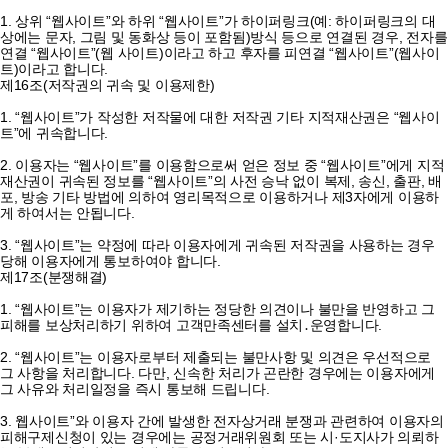
1. 상위 “웹사이트”와 하위 “웹사이트”가 하이퍼링크(예: 하이퍼링크의 대
상에는 문자, 그림 및 동화상 등이 포함됨)방식 등으로 연결된 경우, 전자를
연결 “웹사이트”(웹 사이트)이라고 하고 후자를 피연결 “웹사이트”(웹사이
트)이라고 합니다.
제16조(저작권의 귀속 및 이용제한)
1. “웹사이트”가 작성한 저작물에 대한 저작권 기타 지적재산권은 “웹사이
트”에 귀속합니다.
2. 이용자는 “웹사이트”를 이용함으로써 얻은 정보 중 “웹사이트”에게 지적
재산권이 귀속된 정보를 “웹사이트”의 사전 승낙 없이 복제, 송신, 출판, 배
포, 방송 기타 방법에 의하여 영리목적으로 이용하거나 제3자에게 이용하
게 하여서는 안됩니다.
3. “웹사이트”는 약정에 따라 이용자에게 귀속된 저작권을 사용하는 경우
당해 이용자에게 통보하여야 합니다.
제17조(분쟁해결)
1. “웹사이트”는 이용자가 제기하는 정당한 의견이나 불만을 반영하고 그
피해를 보상처리하기 위하여 고객만족센터를 설치․운영합니다.
2. “웹사이트”는 이용자로부터 제출되는 불만사항 및 의견은 우선적으로
그 사항을 처리합니다. 다만, 신속한 처리가 곤란한 경우에는 이용자에게
그 사유와 처리일정을 즉시 통보해 드립니다.
3. 웹사이트”와 이용자 간에 발생한 전자상거래 분쟁과 관련하여 이용자의
피해구제신청이 있는 경우에는 공정거래위원회 또는 시·도지사가 의뢰하