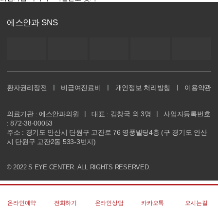
에스안과 SNS
환자권리장전
ㅣ
비급여진료비
ㅣ
개인정보 처리방침
ㅣ
이용약관
의료기관 : 에스안과의원
ㅣ
대표 : 김창국 외 3명
ㅣ
사업자등록번호
: 872-38-00053
주소 : 경기도 안산시 단원구 고잔로 76 영풍빌딩4층 (구 경기도 안산
시 단원구 고잔2동 533-3번지)
© 2022 S EYE CENTER. ALL RIGHTS RESERVED.
온라인예약
전화하기
온라인상담
카카오톡
오시는길