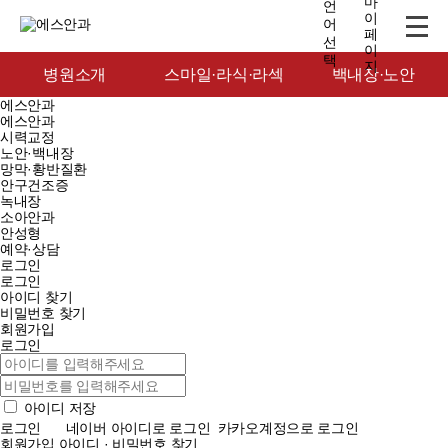
병원소개
스마일·라식·라섹
백내장·노안
에스안과
에스안과
시력교정
노안·백내장
망막·황반질환
안구건조증
녹내장
소아안과
안성형
예약·상담
로그인
로그인
아이디 찾기
비밀번호 찾기
회원가입
로그인
아이디 저장
로그인
네이버 아이디로 로그인
카카오계정으로 로그인
회원가입
아이디 · 비밀번호 찾기