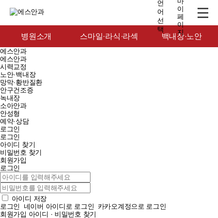
병원소개
스마일·라식·라섹
백내장·노안
에스안과
에스안과
시력교정
노안·백내장
망막·황반질환
안구건조증
녹내장
소아안과
안성형
예약·상담
로그인
로그인
아이디 찾기
비밀번호 찾기
회원가입
로그인
아이디 저장
로그인
네이버 아이디로 로그인
카카오계정으로 로그인
회원가입
아이디 · 비밀번호 찾기