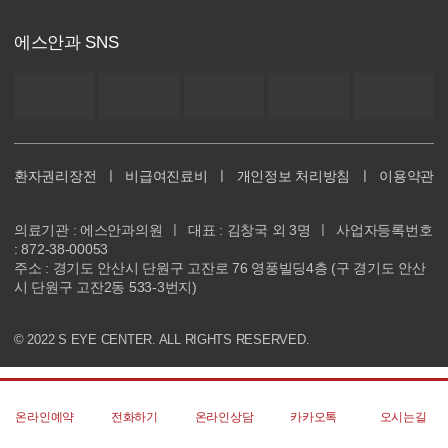
에스안과 SNS
환자권리장전
ㅣ
비급여진료비
ㅣ
개인정보 처리방침
ㅣ
이용약관
의료기관 : 에스안과의원
ㅣ
대표 : 김창국 외 3명
ㅣ
사업자등록번호
: 872-38-00053
주소 : 경기도 안산시 단원구 고잔로 76 영풍빌딩4층 (구 경기도 안산
시 단원구 고잔2동 533-3번지)
© 2022 S EYE CENTER. ALL RIGHTS RESERVED.
온라인예약
전화하기
온라인상담
카카오톡
오시는길