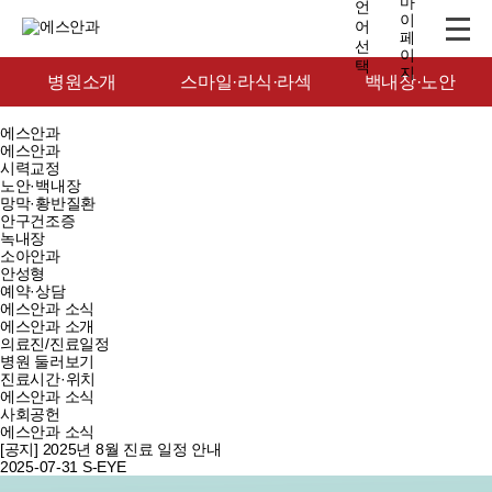
병원소개
스마일·라식·라섹
백내장·노안
에스안과
에스안과
시력교정
노안·백내장
망막·황반질환
안구건조증
녹내장
소아안과
안성형
예약·상담
에스안과 소식
에스안과 소개
의료진/진료일정
병원 둘러보기
진료시간·위치
에스안과 소식
사회공헌
에스안과 소식
[공지] 2025년 8월 진료 일정 안내
2025-07-31
S-EYE