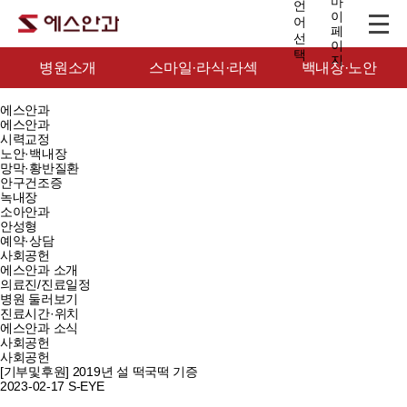
병원소개
스마일·라식·라섹
백내장·노안
에스안과
에스안과
시력교정
노안·백내장
망막·황반질환
안구건조증
녹내장
소아안과
안성형
예약·상담
사회공헌
에스안과 소개
의료진/진료일정
병원 둘러보기
진료시간·위치
에스안과 소식
사회공헌
사회공헌
[기부및후원] 2019년 설 떡국떡 기증
2023-02-17
S-EYE