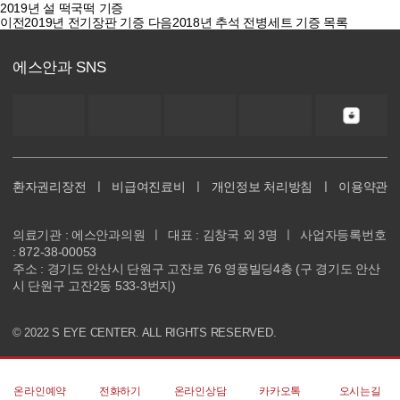
2019년 설 떡국떡 기증
이전
2019년 전기장판 기증
다음
2018년 추석 전병세트 기증
목록
에스안과 SNS
환자권리장전
ㅣ
비급여진료비
ㅣ
개인정보 처리방침
ㅣ
이용약관
의료기관 : 에스안과의원
ㅣ
대표 : 김창국 외 3명
ㅣ
사업자등록번호
: 872-38-00053
주소 : 경기도 안산시 단원구 고잔로 76 영풍빌딩4층 (구 경기도 안산
시 단원구 고잔2동 533-3번지)
© 2022 S EYE CENTER. ALL RIGHTS RESERVED.
온라인예약
전화하기
온라인상담
카카오톡
오시는길