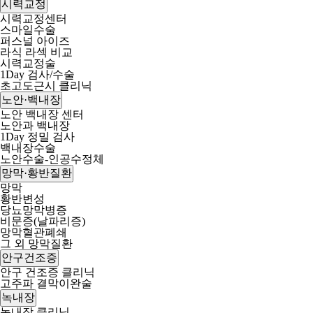
시력교정
시력교정센터
스마일수술
퍼스널 아이즈
라식 라섹 비교
시력교정술
1Day 검사/수술
초고도근시 클리닉
노안·백내장
노안 백내장 센터
노안과 백내장
1Day 정밀 검사
백내장수술
노안수술-인공수정체
망막·황반질환
망막
황반변성
당뇨망막병증
비문증(날파리증)
망막혈관폐쇄
그 외 망막질환
안구건조증
안구 건조증 클리닉
고주파 결막이완술
녹내장
녹내장 클리닉