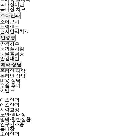
녹내장이란
녹내장 치료
소아안과
소아근시
드림렌즈
근시안약치료
안성형
안검하수
눈꺼풀처짐
눈물흘림증
안검내반
예약·상담
온라인 예약
온라인 상담
비용 상담
수술 후기
이벤트
에스안과
에스안과
시력교정
노안·백내장
망막·황반질환
안구건조증
녹내장
소아안과