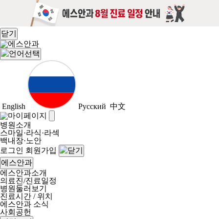
닫기
English
Русский
中文
병원소개
스마일·라식·라섹
백내장·노안
로그인
회원가입
에스안과
에스안과소개
의료진/진료일정
병원둘러보기
진료시간 / 위치
에스안과 소식
사회공헌