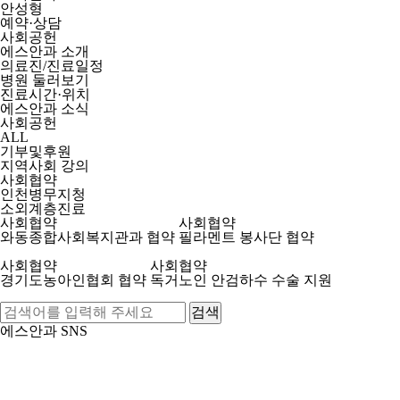
안성형
예약·상담
사회공헌
에스안과 소개
의료진/진료일정
병원 둘러보기
진료시간·위치
에스안과 소식
사회공헌
ALL
기부및후원
지역사회 강의
사회협약
인천병무지청
소외계층진료
사회협약
사회협약
와동종합사회복지관과 협약
필라멘트 봉사단 협약
사회협약
사회협약
경기도농아인협회 협약
독거노인 안검하수 수술 지원
검색
에스안과 SNS