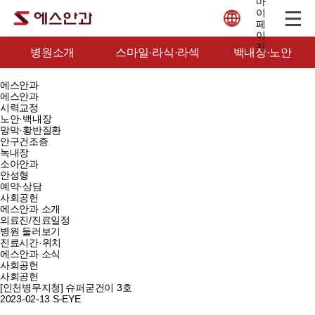
병원소개
스마일·라식·라섹
백내장·노안
에스안과
에스안과
시력교정
노안·백내장
망막·황반질환
안구건조증
녹내장
소아안과
안성형
예약·상담
사회공헌
에스안과 소개
의료진/진료일정
병원 둘러보기
진료시간·위치
에스안과 소식
사회공헌
사회공헌
[인천병무지청] 슈퍼굳건이 3호
2023-02-13
S-EYE