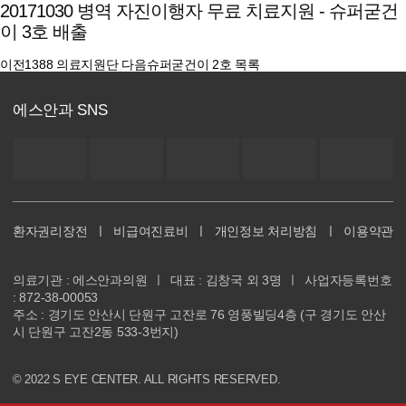
20171030 병역 자진이행자 무료 치료지원 - 슈퍼굳건
이 3호 배출
이전
1388 의료지원단
다음
슈퍼굳건이 2호
목록
에스안과 SNS
환자권리장전
ㅣ
비급여진료비
ㅣ
개인정보 처리방침
ㅣ
이용약관
의료기관 : 에스안과의원
ㅣ
대표 : 김창국 외 3명
ㅣ
사업자등록번호
: 872-38-00053
주소 : 경기도 안산시 단원구 고잔로 76 영풍빌딩4층 (구 경기도 안산
시 단원구 고잔2동 533-3번지)
© 2022 S EYE CENTER. ALL RIGHTS RESERVED.