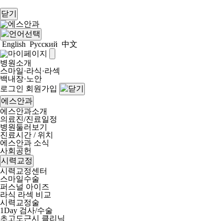
닫기
English
Русский
中文
병원소개
스마일·라식·라섹
백내장·노안
로그인
회원가입
에스안과
에스안과소개
의료진/진료일정
병원둘러보기
진료시간 / 위치
에스안과 소식
사회공헌
시력교정
시력교정센터
스마일수술
퍼스널 아이즈
라식 라섹 비교
시력교정술
1Day 검사/수술
초고도근시 클리닉