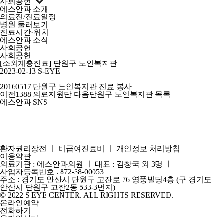
사회공헌
에스안과 소개
의료진/진료일정
병원 둘러보기
진료시간·위치
에스안과 소식
사회공헌
사회공헌
[소외계층진료] 단원구 노인복지관
2023-02-13
S-EYE
20160517 단원구 노인복지관 진료 봉사
이전
1388 의료지원단
다음
단원구 노인복지관
목록
에스안과 SNS
환자권리장전
ㅣ
비급여진료비
ㅣ
개인정보 처리방침
ㅣ
이용약관
의료기관 : 에스안과의원
ㅣ
대표 : 김창국 외 3명
ㅣ
사업자등록번호 : 872-38-00053
주소 : 경기도 안산시 단원구 고잔로 76 영풍빌딩4층 (구 경기도
안산시 단원구 고잔2동 533-3번지)
© 2022 S EYE CENTER. ALL RIGHTS RESERVED.
온라인예약
전화하기