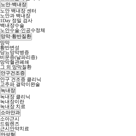
노안·백내장
노안 백내장 센터
노안과 백내장
1Day 정밀 검사
백내장수술
노안수술-인공수정체
망막·황반질환
망막
황반변성
당뇨망막병증
비문증(날파리증)
망막혈관폐쇄
그 외 망막질환
안구건조증
안구 건조증 클리닉
고주파 결막이완술
녹내장
녹내장 클리닉
녹내장이란
녹내장 치료
소아안과
소아근시
드림렌즈
근시안약치료
안성형