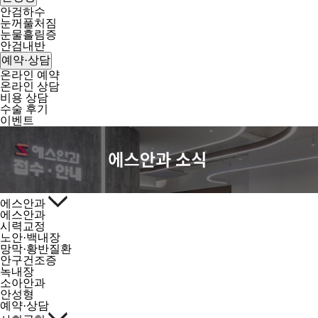
안검하수
눈꺼풀처짐
눈물흘림증
안검내반
예약·상담
온라인 예약
온라인 상담
비용 상담
수술 후기
이벤트
에스안과
에스안과
시력교정
노안·백내장
망막·황반질환
안구건조증
녹내장
소아안과
안성형
예약·상담